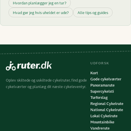
Hvordan planlægger jeg en tur?
Hvad gør jeg hvis uheldet er ude?
Alle tips og guides
UDFORSK
Kort
Gode cykelværter
Oplev skiltede og uskiltede cykelruter, find gode
Panoramarute
cykelværter og planlæg dit næste cykeleventyr.
Supercykelsti
Turforslag
Regional Cykelrute
National Cykelrute
Lokal Cykelrute
Mountainbike
Vandrerute