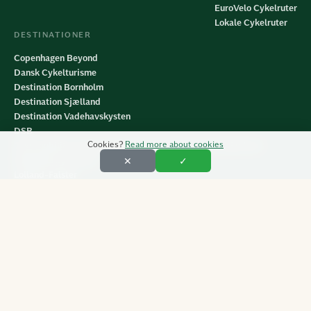
EuroVelo Cykelruter
Lokale Cykelruter
DESTINATIONER
Copenhagen Beyond
Dansk Cykelturisme
Destination Bornholm
Destination Sjælland
Destination Vadehavskysten
DSB
Cookies?
Read more about cookies
Grøn mobilitet til og i Nationalpark Kongernes Nordsjælland
København på cykel
✕
✓
Lolland-Falster
Visit Fjordlandet
VisitFyn
Visit LollandFalster
VisitNordsjælland
VisitOdsherred
Visit Sydsjælland & Møn
Visit Vesterhavet
Wonderfull Copenhagen