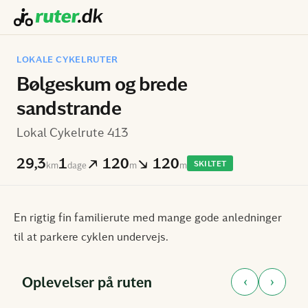
LOKALE CYKELRUTER
Bølgeskum og brede
sandstrande
Lokal Cykelrute 413
29,3
1
↗ 120
↘ 120
SKILTET
km
dage
m
m
En rigtig fin familierute med mange gode anledninger
til at parkere cyklen undervejs.
‹
›
Oplevelser på ruten