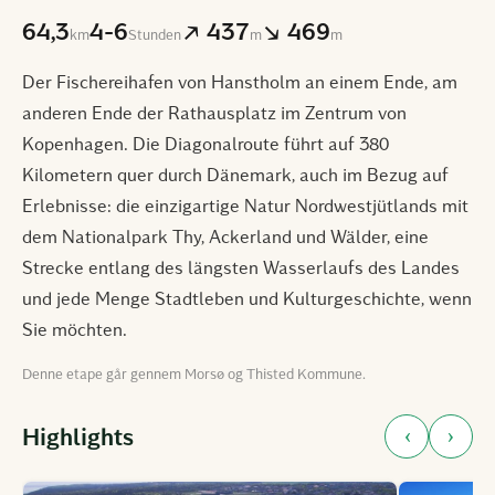
64,3
4-6
↗ 437
↘ 469
km
Stunden
m
m
Der Fischereihafen von Hanstholm an einem Ende, am
anderen Ende der Rathausplatz im Zentrum von
Kopenhagen. Die Diagonalroute führt auf 380
Kilometern quer durch Dänemark, auch im Bezug auf
Erlebnisse: die einzigartige Natur Nordwestjütlands mit
dem Nationalpark Thy, Ackerland und Wälder, eine
Strecke entlang des längsten Wasserlaufs des Landes
und jede Menge Stadtleben und Kulturgeschichte, wenn
Sie möchten.
Denne etape går gennem Morsø og Thisted Kommune.
‹
›
Highlights