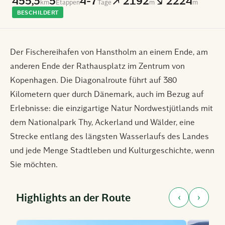
455,3
5
4-7
↗ 2192
↘ 2224
km
Etappen
Tage
m
m
BESCHILDERT
Der Fischereihafen von Hanstholm an einem Ende, am
anderen Ende der Rathausplatz im Zentrum von
Kopenhagen. Die Diagonalroute führt auf 380
Kilometern quer durch Dänemark, auch im Bezug auf
Erlebnisse: die einzigartige Natur Nordwestjütlands mit
dem Nationalpark Thy, Ackerland und Wälder, eine
Strecke entlang des längsten Wasserlaufs des Landes
und jede Menge Stadtleben und Kulturgeschichte, wenn
Sie möchten.
‹
›
Highlights an der Route