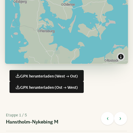
GPX herunterladen (West → Ost)
GPX herunterladen (Ost → West)
Etappe
1
/ 5
‹
›
Hanstholm-Nykøbing M