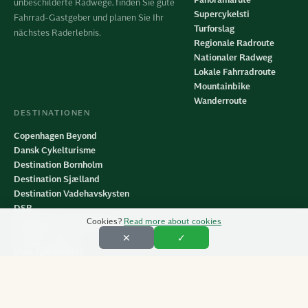
unbeschilderte Radwege, finden Sie gute
Supercykelsti
Fahrrad-Gastgeber und planen Sie Ihr
Turforslag
nächstes Raderlebnis.
Regionale Radroute
Nationaler Radweg
Lokale Fahrradroute
Mountainbike
Wanderroute
DESTINATIONEN
Copenhagen Beyond
Dansk Cykelturisme
Destination Bornholm
Destination Sjælland
Destination Vadehavskysten
DSB
Cookies?
Read more about cookies
København Visitor Service
Lolland-Falster
✕
✓
Visit Fjordlandet
VisitFyn
Visit LollandFalster
Visit Nordsjælland