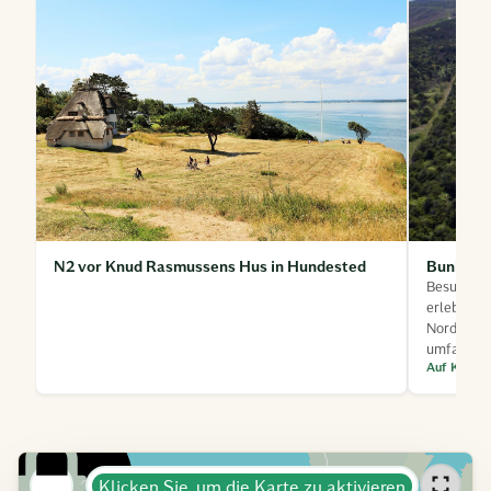
N2 vor Knud Rasmussens Hus in Hundested
Bunkerm
Besuchen
erleben S
Nordeurop
umfasst d
Auf Karte 
Klicken Sie, um die Karte zu aktivieren