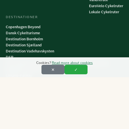
EuroVelo Cykelruter
Lokale Cykelruter
DESTINATIONER
Copenhagen Beyond
Dansk Cykelturisme
Destination Bornholm
Destination Sjælland
Destination Vadehavskysten
DSB
Cookies?
Read more about cookies
Grøn mobilitet til og i Nationalpark Kongernes Nordsjælland
København på cykel
✕
✓
Lolland-Falster
Visit Fjordlandet
VisitFyn
Visit LollandFalster
VisitNordsjælland
VisitOdsherred
Visit Sydsjælland & Møn
Visit Vesterhavet
Wonderfull Copenhagen