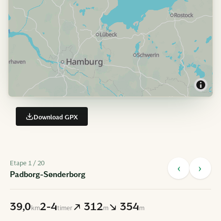
Download GPX
Etape
1
/ 20
‹
›
Padborg-Sønderborg
39,0
2-4
↗ 312
↘ 354
km
timer
m
m