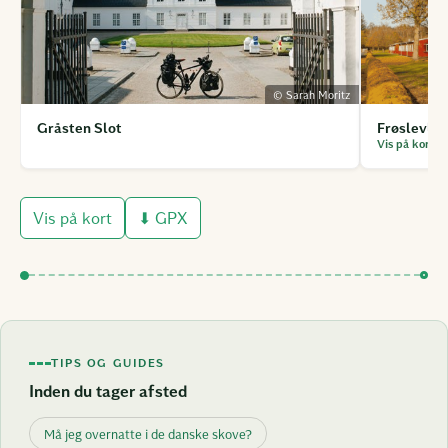
© Sarah Moritz
Gråsten Slot
Frøslevle
Vis på kort ↗
⬇ GPX
Vis på kort
TIPS OG GUIDES
Inden du tager afsted
Må jeg overnatte i de danske skove?