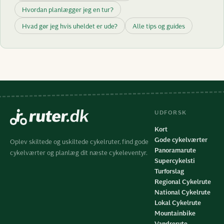
Hvordan planlægger jeg en tur?
Hvad gør jeg hvis uheldet er ude?
Alle tips og guides
UDFORSK
Kort
Gode cykelværter
Oplev skiltede og uskiltede cykelruter, find gode
Panoramarute
cykelværter og planlæg dit næste cykeleventyr.
Supercykelsti
Turforslag
Regional Cykelrute
National Cykelrute
Lokal Cykelrute
Mountainbike
Vandrerute