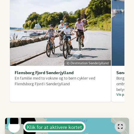
© Destination Sønderjylland
Flensborg Fjord Sønderjylland
Sønderbo
En familie med to voksne og to børn cykler ved
Borgen er
Flendsborg Fjord i Sønderjylland
ombygget t
belyser Sø
Vis på kort
Klik for at aktivere kortet