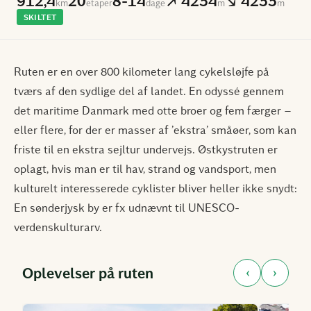
912,4
20
8-14
↗ 4234
↘ 4233
km
etaper
dage
m
m
SKILTET
Ruten er en over 800 kilometer lang cykelsløjfe på
tværs af den sydlige del af landet. En odyssé gennem
det maritime Danmark med otte broer og fem færger –
eller flere, for der er masser af ’ekstra’ småøer, som kan
friste til en ekstra sejltur undervejs. Østkystruten er
oplagt, hvis man er til hav, strand og vandsport, men
kulturelt interesserede cyklister bliver heller ikke snydt:
En sønderjysk by er fx udnævnt til UNESCO-
verdenskulturarv.
‹
›
Oplevelser på ruten