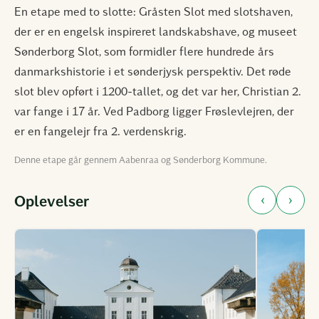
En etape med to slotte: Gråsten Slot med slotshaven,
der er en engelsk inspireret landskabshave, og museet
Sønderborg Slot, som formidler flere hundrede års
danmarkshistorie i et sønderjysk perspektiv. Det røde
slot blev opført i 1200-tallet, og det var her, Christian 2.
var fange i 17 år. Ved Padborg ligger Frøslevlejren, der
er en fangelejr fra 2. verdenskrig.
Denne etape går gennem Aabenraa og Sønderborg Kommune.
‹
›
Oplevelser